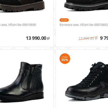
AКЦИЯ
зим. tiflani 0м-00010690
ботинки зим. tiflani 0м-00010692
13 990.00
9 7
13 990.00
Р
Р
СКИДКА
35%