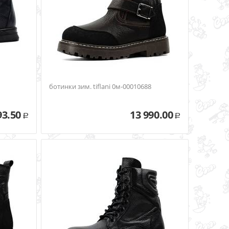
ботинки зим. tiflani 0м-00010688
93.50
13 990.00
Р
Р