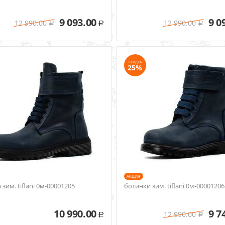
9 093.00
9 0
12 990.00
12 990.00
Р
Р
Р
СКИДКА
25%
AКЦИЯ
зим. tiflani 0м-00001205
ботинки зим. tiflani 0м-00001206
10 990.00
9 7
12 990.00
Р
Р