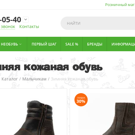
Розничный маг
-05-40

 звонок
Контакты
НЕОБУВЬ
ПЕРВЫЙ ШАГ
SALE %
БРЕНДЫ
ИНФОРМАЦ

няя кожаная обувь
/
Каталог
/
Мальчикам
/
Зимняя кожаная обувь
СКИДКА
30%