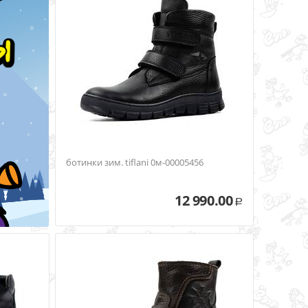
ботинки зим. tiflani 0м-00005456
12 990.00
Р