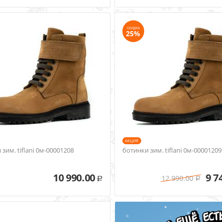
СКИДКА
25%
AКЦИЯ
зим. tiflani 0м-00001208
ботинки зим. tiflani 0м-00001209
10 990.00
9 7
12 990.00
Р
Р