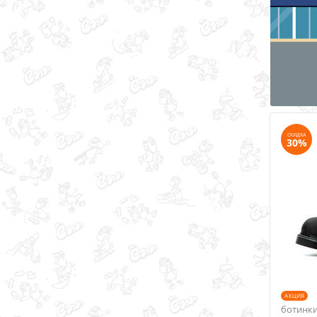
36
37
38
39
40
41
СКИДКА
30%
AКЦИЯ
ботинки 