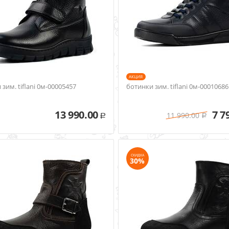
AКЦИЯ
зим. tiflani 0м-00005457
ботинки зим. tiflani 0м-00010686
13 990.00
7 7
11 990.00
Р
Р
СКИДКА
30%