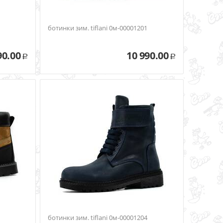
ботинки зим. tiflani 0м-00001201
90.00
10 990.00
Р
Р
ботинки зим. tiflani 0м-00001204