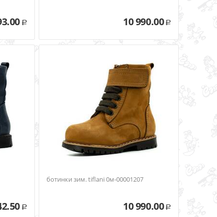
93.00
10 990.00
Р
Р
ботинки зим. tiflani 0м-00001207
42.50
10 990.00
Р
Р