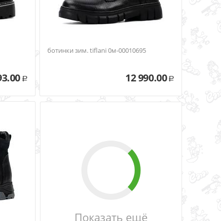
ботинки зим. tiflani 0м-00010695
93.00
12 990.00
Р
Р
Показать ещё