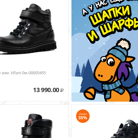
зим. tiflani 0м-00005455
13 990.00
Р
СКИДКА
35%