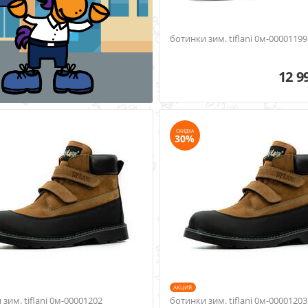
ботинки зим. tiflani 0м-00001199
12 9
СКИДКА
30%
AКЦИЯ
зим. tiflani 0м-00001202
ботинки зим. tiflani 0м-00001203