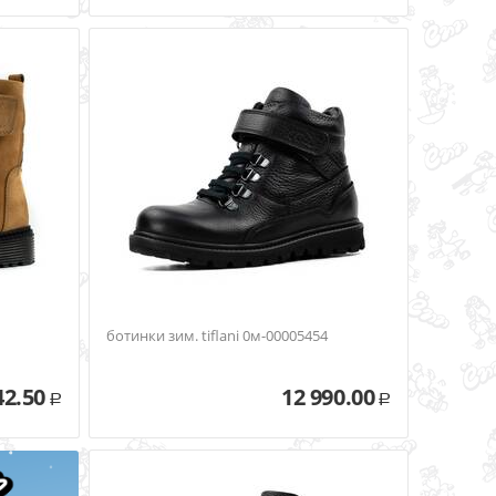
ботинки зим. tiflani 0м-00005454
42.50
12 990.00
Р
Р