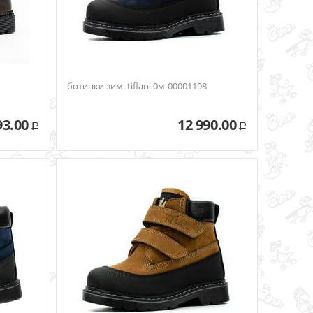
ботинки зим. tiflani 0м-00001198
93.00
12 990.00
Р
Р