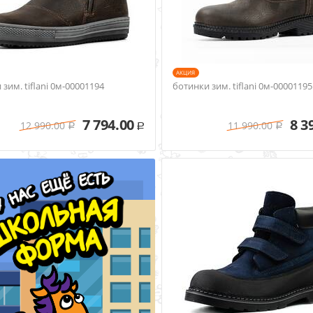
AКЦИЯ
зим. tiflani 0м-00001194
ботинки зим. tiflani 0м-00001195
7 794.00
8 3
12 990.00
11 990.00
Р
Р
Р