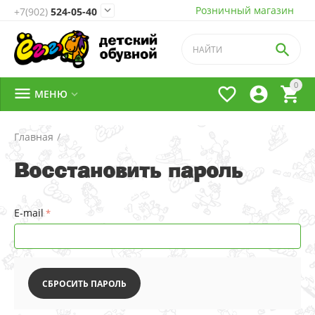
Розничный магазин

+7(902)
524-05-40

0




МЕНЮ

Главная
/
Восстановить пароль
E-mail
СБРОСИТЬ ПАРОЛЬ