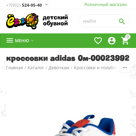
Розничный магазин

+7(902)
524-05-40

0




МЕНЮ

кроссовки adidas 0м-00023992
Главная
/
Каталог
/
Девочкам
/
Кроссовки и полуботинки
/
1