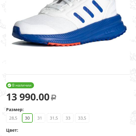
В наличии

13 990.00
Р
Размер:
28,5
30
31
31,5
33
33,5
Цвет: