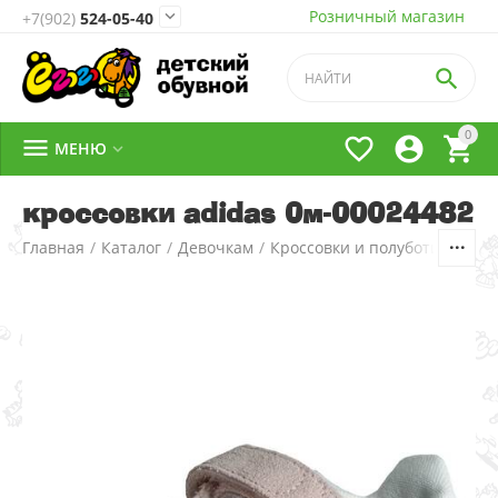
Розничный магазин

+7(902)
524-05-40

0




МЕНЮ

кроссовки adidas 0м-00024482
Главная
/
Каталог
/
Девочкам
/
Кроссовки и полуботинки
/
1