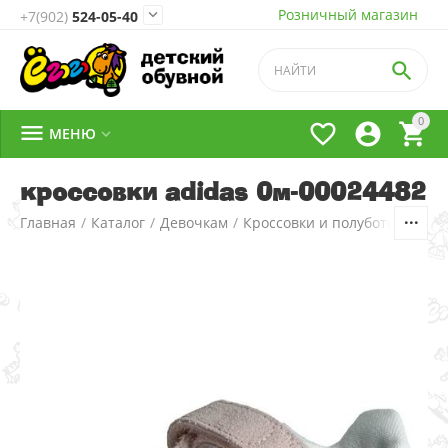
Розничный магазин

+7(902)
524-05-40

0




МЕНЮ

кроссовки adidas 0м-00024482
Главная
/
Каталог
/
Девочкам
/
Кроссовки и полуботинки
/
1