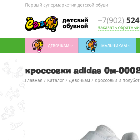
Первый супермаркетик детской обуви
+7(902)
524
Заказать обратный
ДЕВОЧКАМ
МАЛЬЧИКАМ


кроссовки adidas 0м-000
Главная
/
Каталог
/
Девочкам
/
Кроссовки и полубо
кроссовки adidas 0м-00024484