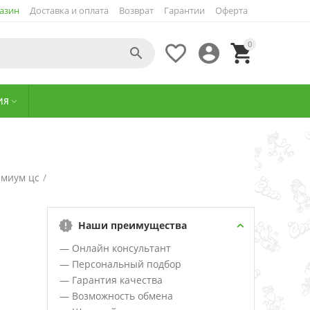
азин
Доставка и оплата
Возврат
Гарантии
Оферта
0




ИЯ

емиум цс
/
Наши преимущества
— Онлайн консультант
— Персональный подбор
— Гарантия качества
— Возможность обмена