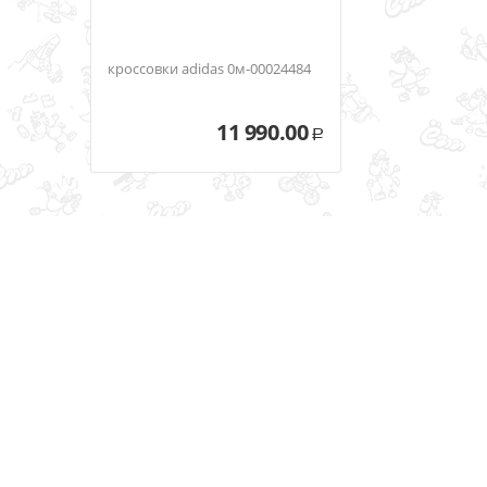
кроссовки adidas 0м-00024484
11 990.00
Р
Оставайтесь на связи
ПОДПИШИТЕСЬ НА НАШУ РАССЫЛКУ!
© 2020 Ёгого, ИП Фишер Андрей Оттович