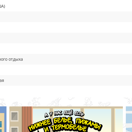
ША)
ного отдыха
ая