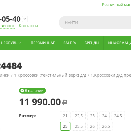
Розничный маг
-05-40

 звонок
Контакты
НЕОБУВЬ
ПЕРВЫЙ ШАГ
SALE %
БРЕНДЫ
ИНФОРМАЦ

24484
тинки
/
1.Кроссовки (текстильный верх) д/д
/
1.Кроссовки д/д пр
В наличии

11 990.00
Р
Размер:
21
22,5
23
24
24,5
25
25,5
26
26,5