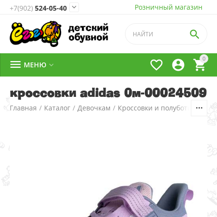
Розничный магазин

+7(902)
524-05-40

0




МЕНЮ

кроссовки adidas 0м-00024509
Главная
/
Каталог
/
Девочкам
/
Кроссовки и полуботинки
/
1