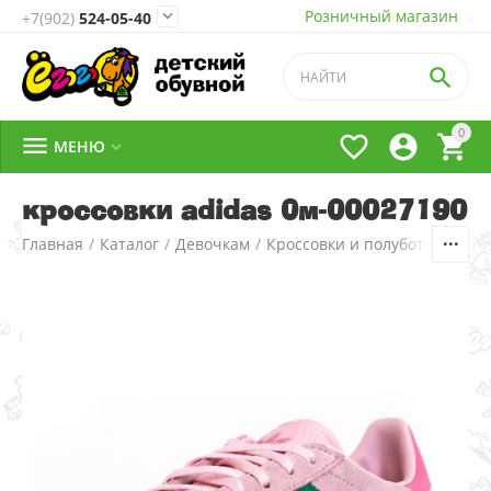
Розничный магазин

+7(902)
524-05-40

0




МЕНЮ

кроссовки adidas 0м-00027190
Главная
/
Каталог
/
Девочкам
/
Кроссовки и полуботинки
/
1