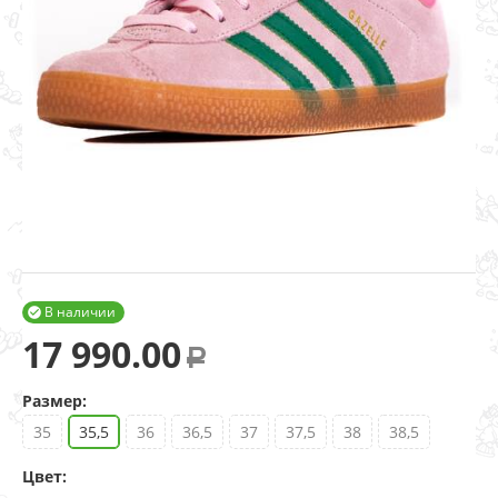
В наличии

17 990.00
Р
Размер:
35
35,5
36
36,5
37
37,5
38
38,5
Цвет: