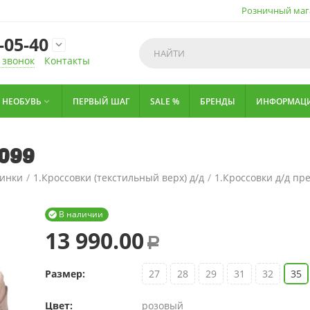
Розничный маг
-05-40

 звонок
Контакты
НЕОБУВЬ
ПЕРВЫЙ ШАГ
SALE %
БРЕНДЫ
ИНФОРМАЦ

0099
тинки
/
1.Кроссовки (текстильный верх) д/д
/
1.Кроссовки д/д пр
В наличии

13 990.00
Р
Размер:
27
28
29
31
32
35
Цвет:
розовый