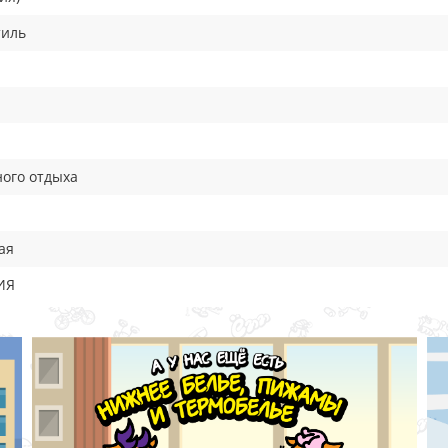
тиль
ного отдыха
ая
ИЯ