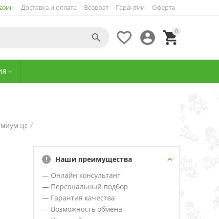
азин
Доставка и оплата
Возврат
Гарантии
Оферта
0




ИЯ

емиум цс
/
Наши преимущества
— Онлайн консультант
— Персональный подбор
— Гарантия качества
— Возможность обмена