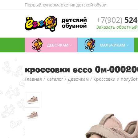
Первый супермаркетик детской обуви
+7(902)
524
Заказать обратный
ДЕВОЧКАМ
МАЛЬЧИКАМ


кроссовки ecco 0м-0002
Главная
/
Каталог
/
Девочкам
/
Кроссовки и полубо
кроссовки ecco 0м-00020099