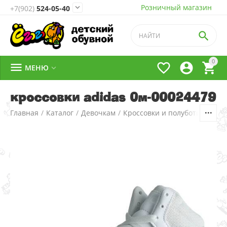
Розничный магазин

+7(902)
524-05-40

0




МЕНЮ

кроссовки adidas 0м-00024479
Главная
/
Каталог
/
Девочкам
/
Кроссовки и полуботинки
/
1