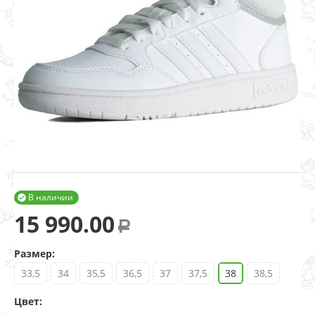
В наличии

15 990.00
Р
Размер:
33,5
34
35,5
36,5
37
37,5
38
38,5
Цвет: