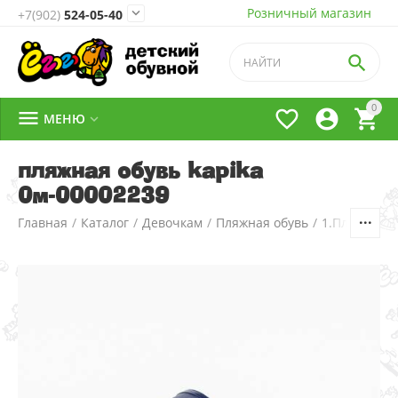
Розничный магазин

+7(902)
524-05-40

0




МЕНЮ

пляжная обувь kapika
0м-00002239
Главная
/
Каталог
/
Девочкам
/
Пляжная обувь
/
1.Пляжная о