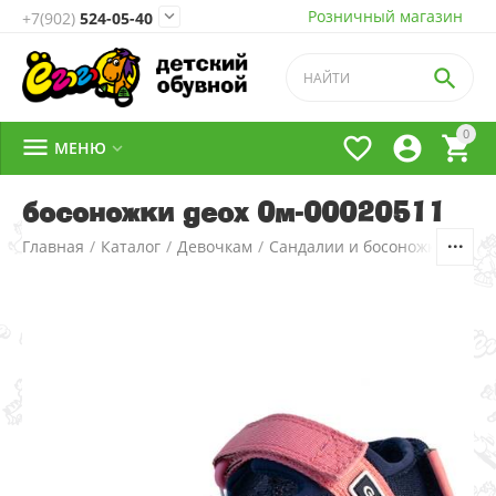
Розничный магазин

+7(902)
524-05-40

0




МЕНЮ

босоножки geox 0м-00020511
Главная
/
Каталог
/
Девочкам
/
Сандалии и босоножки
/
1.Са