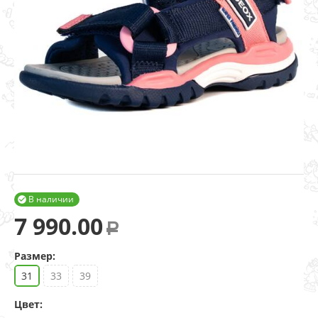
В наличии

7 990.00
Р
Размер:
31
33
39
Цвет: