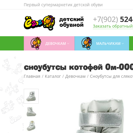
Первый супермаркетик детской обуви
+7(902)
524
Заказать обратный
ДЕВОЧКАМ
МАЛЬЧИКАМ


сноубутсы котофей 0м-00
Главная
/
Каталог
/
Девочкам
/
Сноубутсы для сляко