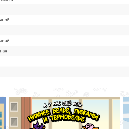
тяной
тяной
вная