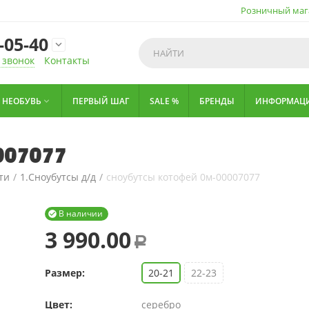
Розничный маг
-05-40

 звонок
Контакты
НЕОБУВЬ
ПЕРВЫЙ ШАГ
SALE %
БРЕНДЫ
ИНФОРМАЦ

007077
ти
/
1.Сноубутсы д/д
/
сноубутсы котофей 0м-00007077
В наличии

3 990.00
Р
Размер:
20-21
22-23
Цвет:
серебро