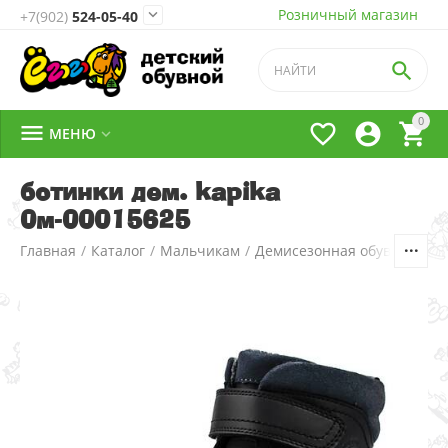
Розничный магазин

+7(902)
524-05-40

0




МЕНЮ

ботинки дем. kapika
0м-00015625
Главная
/
Каталог
/
Мальчикам
/
Демисезонная обувь
/
2.Бо