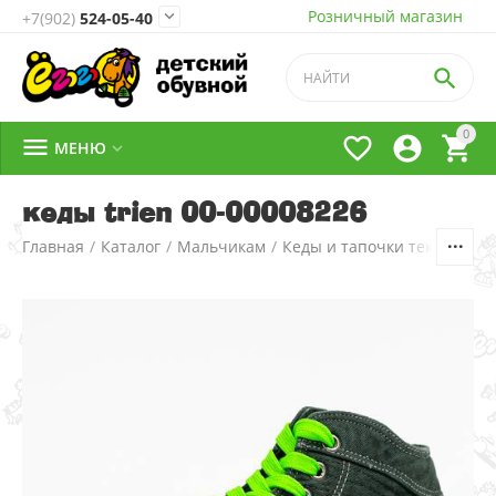
Розничный магазин

+7(902)
524-05-40

0




МЕНЮ

кеды trien 00-00008226
Главная
/
Каталог
/
Мальчикам
/
Кеды и тапочки текстильн