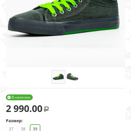
В наличии

2 990.00
Р
Размер:
37
38
39