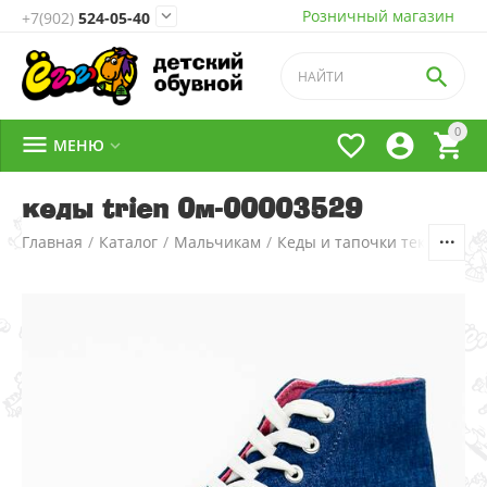
Розничный магазин

+7(902)
524-05-40

0




МЕНЮ

кеды trien 0м-00003529
Главная
/
Каталог
/
Мальчикам
/
Кеды и тапочки текстильн