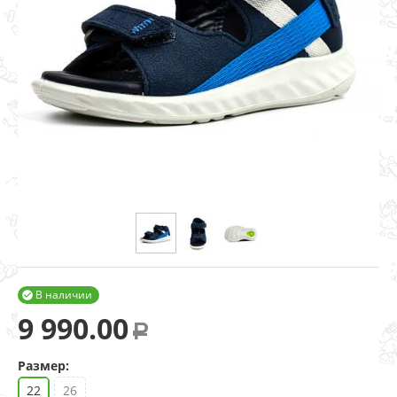
В наличии

9 990.00
Р
Размер:
22
26