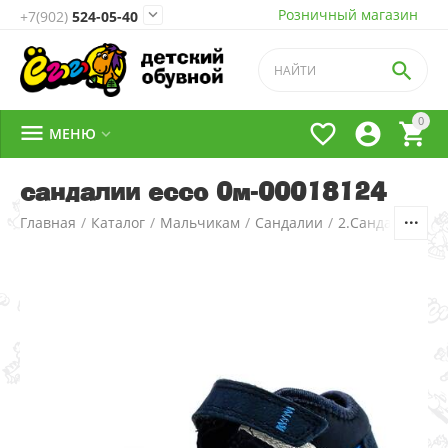
Розничный магазин

+7(902)
524-05-40

0




МЕНЮ

сандалии ecco 0м-00018124
Главная
/
Каталог
/
Мальчикам
/
Сандалии
/
2.Сандалии д/м