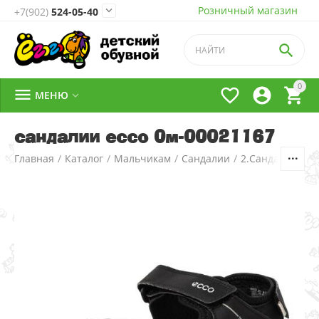
Розничный магазин

+7(902)
524-05-40

0




МЕНЮ

сандалии ecco 0м-00021167
Главная
/
Каталог
/
Мальчикам
/
Сандалии
/
2.Сандалии д/м