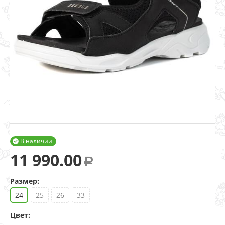
В наличии

11 990.00
Р
Размер:
24
25
26
33
Цвет: