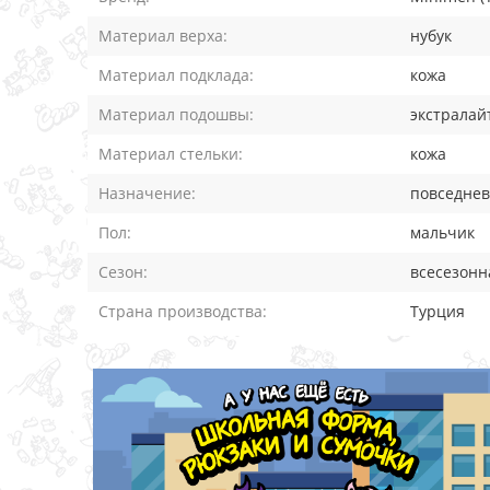
Материал верха:
нубук
Материал подклада:
кожа
Материал подошвы:
экстралай
Материал стельки:
кожа
Назначение:
повседне
Пол:
мальчик
Сезон:
всесезонн
Страна производства:
Турция