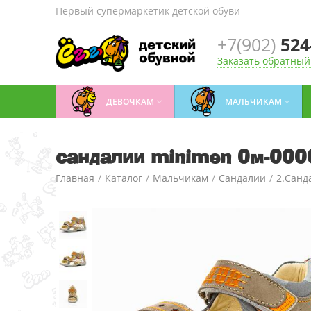
Первый супермаркетик детской обуви
+7(902)
524
Заказать обратный
ДЕВОЧКАМ
МАЛЬЧИКАМ


сандалии minimen 0м-00
Главная
/
Каталог
/
Мальчикам
/
Сандалии
/
2.Санд
сандалии minimen 0м-00004793