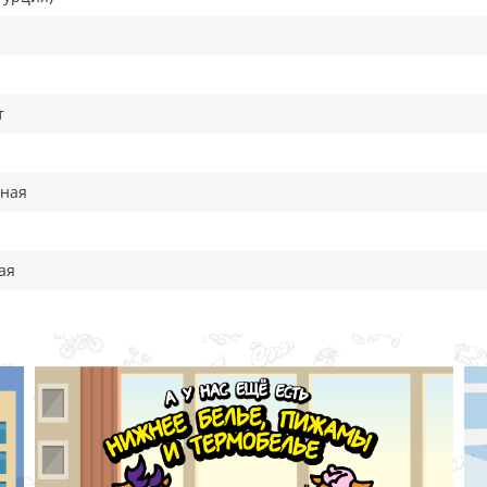
т
вная
ая