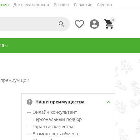
азин
Доставка и оплата
Возврат
Гарантии
Оферта
0




ИЯ

 премиум цс
/
Наши преимущества
— Онлайн консультант
— Персональный подбор
— Гарантия качества
— Возможность обмена