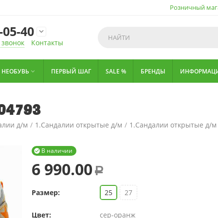
Розничный маг
-05-40

 звонок
Контакты
НЕОБУВЬ
ПЕРВЫЙ ШАГ
SALE %
БРЕНДЫ
ИНФОРМАЦ

004793
алии д/м
/
1.Сандалии открытые д/м
/
1.Сандалии открытые д/м
В наличии

6 990.00
Р
Размер:
25
27
Цвет:
сер-оранж