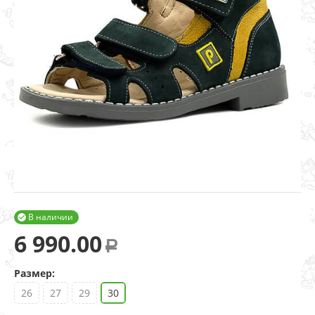
В наличии

6 990.00
Р
Размер:
26
27
29
30