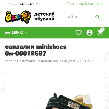
Розничный магазин

+7(902)
524-05-40

0




МЕНЮ

сандалии minishoes
0м-00012597
Главная
/
Каталог
/
Мальчикам
/
Сандалии
/
2.Сандалии д/м