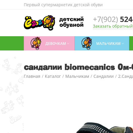
Первый супермаркетик детской обуви
+7(902)
524
Заказать обратный
ДЕВОЧКАМ
МАЛЬЧИКАМ


сандалии biomecanics 0м
Главная
/
Каталог
/
Мальчикам
/
Сандалии
/
2.Санд
сандалии biomecanics 0м-00013645