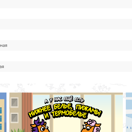
вная
ая