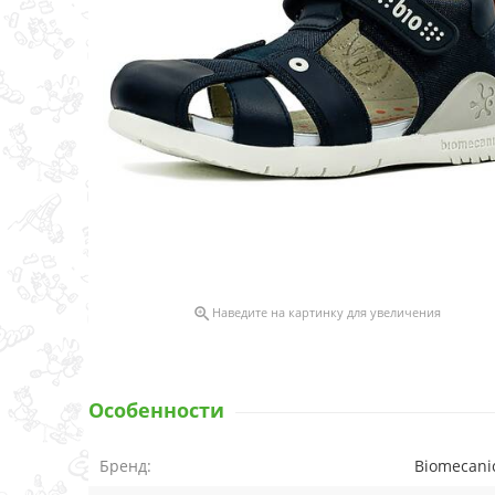

Наведите на картинку для увеличения
Особенности
Бренд:
Biomecani