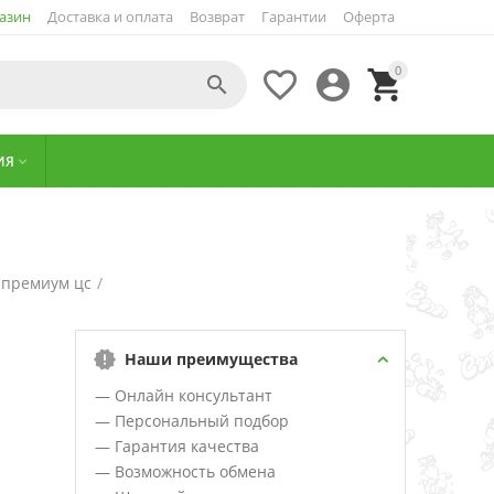
азин
Доставка и оплата
Возврат
Гарантии
Оферта
0




ИЯ

 премиум цс
/
Наши преимущества
— Онлайн консультант
— Персональный подбор
— Гарантия качества
— Возможность обмена