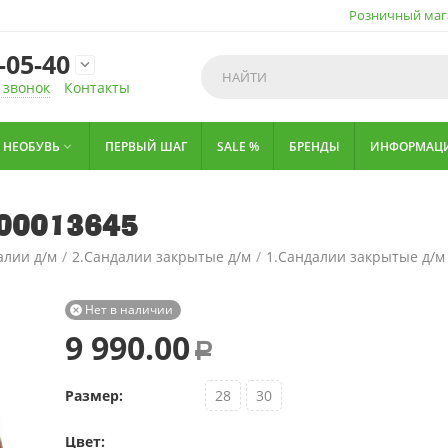
Розничный маг
-05-40

 звонок
Контакты
НЕОБУВЬ
ПЕРВЫЙ ШАГ
SALE %
БРЕНДЫ
ИНФОРМАЦ

-00013645
алии д/м
/
2.Сандалии закрытые д/м
/
1.Сандалии закрытые д/м
Нет в наличии

9 990.00
Р
Размер:
28
30
Цвет: