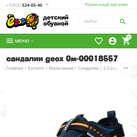
Розничный магазин

+7(902)
524-05-40

0




МЕНЮ

сандалии geox 0м-00018557
Главная
/
Каталог
/
Мальчикам
/
Сандалии
/
2.Сандалии д/м