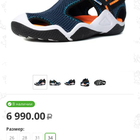
В наличии

6 990.00
Р
Размер:
26
28
31
34