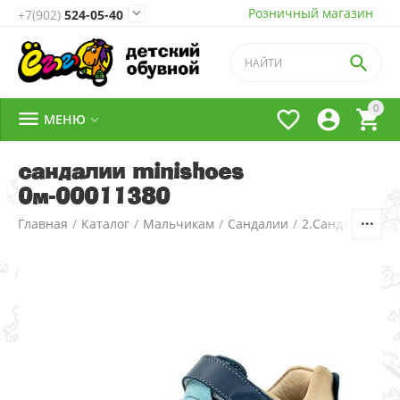
Розничный магазин

+7(902)
524-05-40

0




МЕНЮ

сандалии minishoes
0м-00011380
Главная
/
Каталог
/
Мальчикам
/
Сандалии
/
2.Сандалии д/м