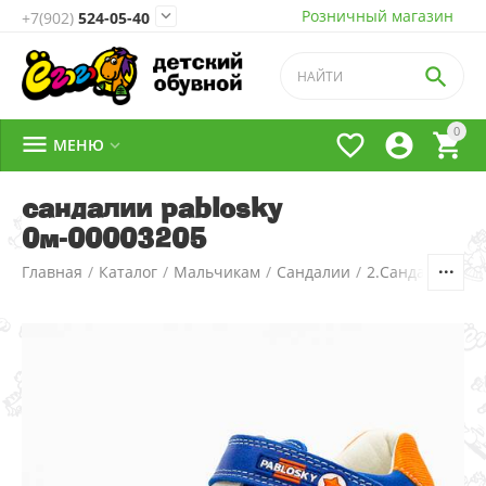
Розничный магазин

+7(902)
524-05-40

0




МЕНЮ

сандалии pablosky
0м-00003205
Главная
/
Каталог
/
Мальчикам
/
Сандалии
/
2.Сандалии д/м