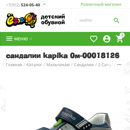
Розничный магазин

+7(902)
524-05-40

0




МЕНЮ

сандалии kapika 0м-00018126
Главная
/
Каталог
/
Мальчикам
/
Сандалии
/
2.Сандалии д/м