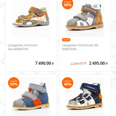
СКИДКА
50%
AКЦИЯ
сандалии minimen
сандалии minishoes 00-
0м-00004794
00007936
7 490.00
2 495.00
4 990.00
Р
Р
Р
СКИДКА
СКИДКА
50%
40%