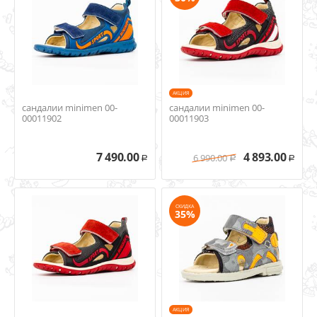
AКЦИЯ
сандалии minimen 00-
сандалии minimen 00-
00011902
00011903
7 490.00
4 893.00
6 990.00
Р
Р
Р
СКИДКА
35%
AКЦИЯ