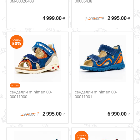
0м-00026408
00005438
4 999.00
2 995.00
5 990.00
Р
Р
Р
СКИДКА
50%
AКЦИЯ
сандалии minimen 00-
сандалии minimen 00-
00011900
00011901
2 995.00
6 990.00
5 990.00
Р
Р
Р
СКИДКА
30%