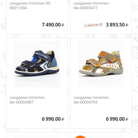
сандалии minimen 00-
сандалии minimen
00011904
0м-00003477
7 490.00
3 893.50
5 990.00
Р
Р
Р
сандалии minimen
сандалии minimen
0м-00003487
0м-00004793
6 990.00
6 990.00
Р
Р