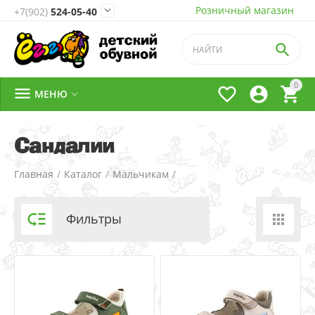
Розничный магазин

+7(902)
524-05-40

0




МЕНЮ

Сандалии
Главная
/
Каталог
/
Мальчикам
/

Фильтры
