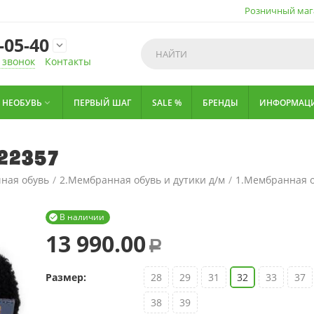
Розничный маг
-05-40

 звонок
Контакты
НЕОБУВЬ
ПЕРВЫЙ ШАГ
SALE %
БРЕНДЫ
ИНФОРМАЦ

022357
ная обувь
/
2.Мембранная обувь и дутики д/м
/
1.Мембранная о
В наличии

13 990.00
Р
Размер:
28
29
31
32
33
37
38
39