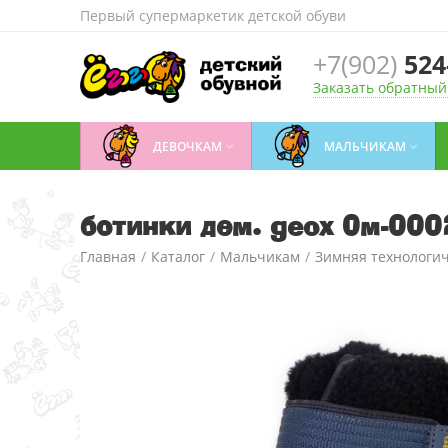
Первый супермаркетик детской обуви
+7(902)
524
Заказать обратный
ДЕВОЧКАМ
МАЛЬЧИКАМ


ботинки дем. geox 0м-00
Главная
/
Каталог
/
Мальчикам
/
Зимняя технологич
ботинки дем. geox 0м-00022357