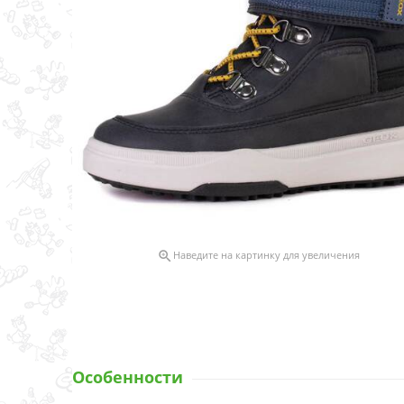

Наведите на картинку для увеличения
Особенности