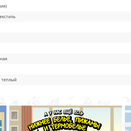
лия)
текстиль
вная
н теплый