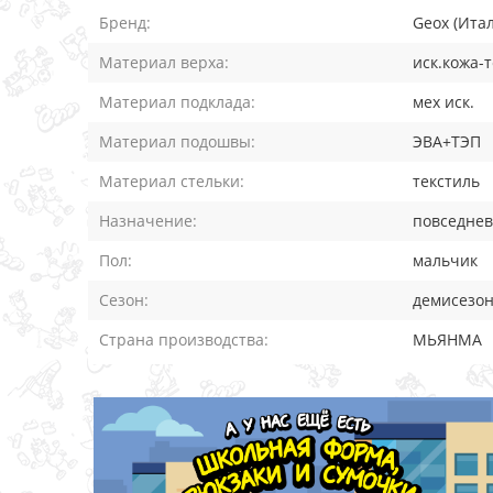
Бренд:
Geox (Ита
Материал верха:
иск.кожа-
Материал подклада:
мех иск.
Материал подошвы:
ЭВА+ТЭП
Материал стельки:
текстиль
Назначение:
повседне
Пол:
мальчик
Сезон:
демисезо
Страна производства:
МЬЯНМА