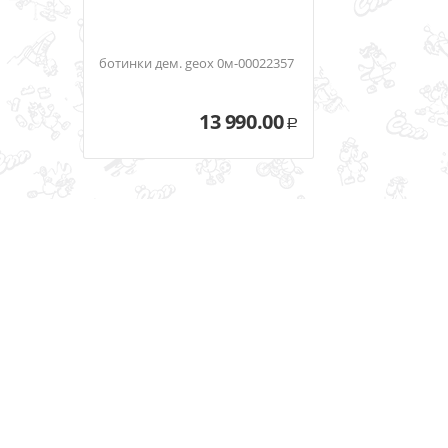
ботинки дем. geox 0м-00022357
13 990.00
Р
Оставайтесь на связи
ПОДПИШИТЕСЬ НА НАШУ РАССЫЛКУ!
© 2020 Ёгого, ИП Фишер Андрей Оттович