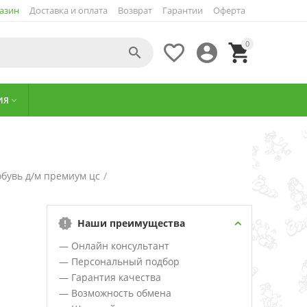
азин
Доставка и оплата
Возврат
Гарантии
Оферта
0




ИЯ

бувь д/м премиум цс
/
Наши преимущества
— Онлайн консультант
— Персональный подбор
— Гарантия качества
— Возможность обмена