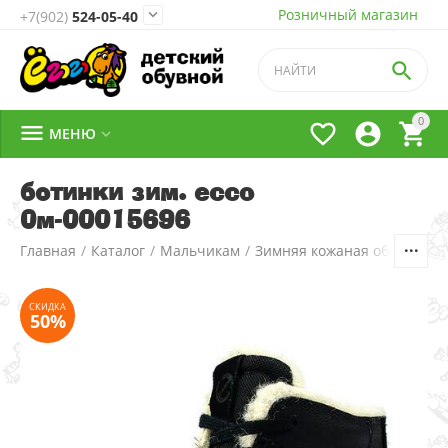
Розничный магазин

+7(902)
524-05-40

0




МЕНЮ

ботинки зим. ecco
0м-00015696
СКИДКА
Главная
/
Каталог
/
Мальчикам
/
Зимняя кожаная обувь
/
2.
50%