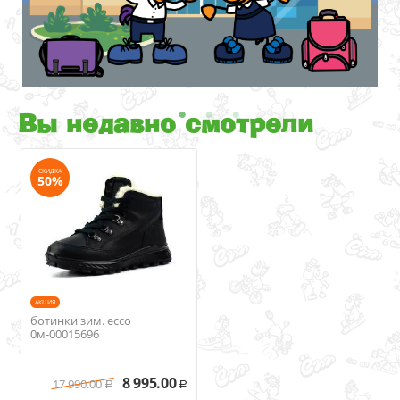
Вы недавно смотрели
СКИДКА
50%
AКЦИЯ
ботинки зим. ecco
0м-00015696
8 995.00
17 990.00
Р
Р