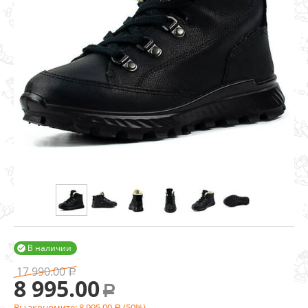
В наличии

17 990.00
Р
8 995.00
Р
Вы экономите:
8 995.00
(
50
%)
Р