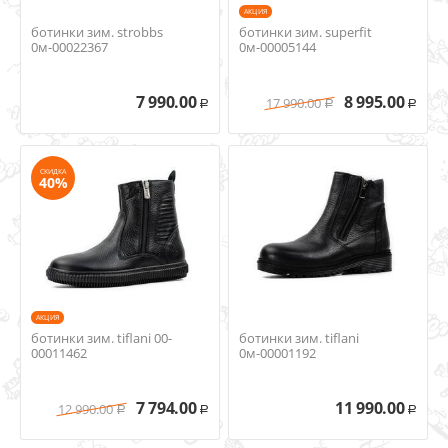
AКЦИЯ
ботинки зим. strobbs
ботинки зим. superfit
0м-00022367
0м-00005144
7 990.00
8 995.00
17 990.00
Р
Р
Р
СКИДКА
40%
AКЦИЯ
ботинки зим. tiflani 00-
ботинки зим. tiflani
00011462
0м-00001192
7 794.00
11 990.00
12 990.00
Р
Р
Р