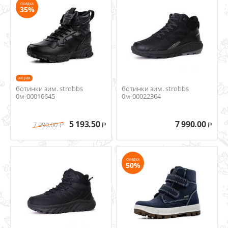
СКИДКА
35%
AКЦИЯ
ботинки зим. strobbs
ботинки зим. strobbs
0м-00016645
0м-00022364
5 193.50
7 990.00
7 990.00
Р
Р
Р
СКИДКА
50%