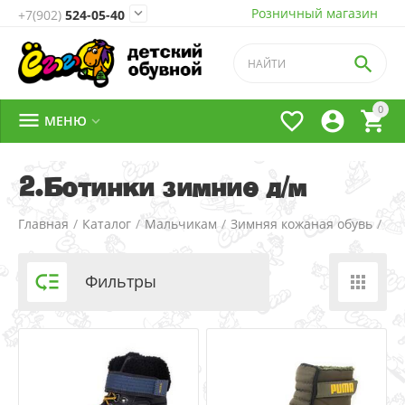
Розничный магазин

+7(902)
524-05-40

0




МЕНЮ

2.Ботинки зимние д/м
Главная
/
Каталог
/
Мальчикам
/
Зимняя кожаная обувь
/

Фильтры
