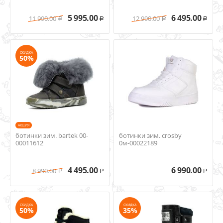
5 995.00
6 495.00
11 990.00
12 990.00
Р
Р
Р
Р
СКИДКА
50%
AКЦИЯ
ботинки зим. bartek 00-
ботинки зим. crosby
00011612
0м-00022189
4 495.00
6 990.00
8 990.00
Р
Р
Р
СКИДКА
СКИДКА
50%
35%