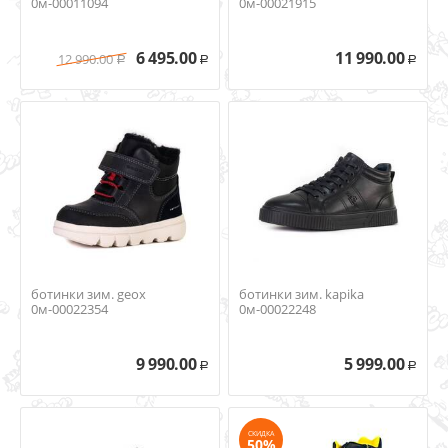
0м-00011094
0м-00021915
6 495.00
11 990.00
12 990.00
Р
Р
Р
ботинки зим. geox
ботинки зим. kapika
0м-00022354
0м-00022248
9 990.00
5 999.00
Р
Р
СКИДКА
50%