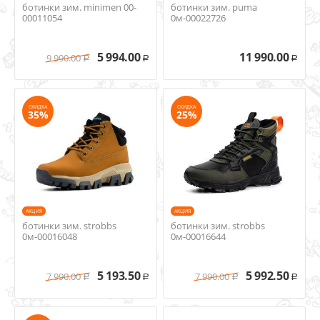
ботинки зим. minimen 00-
ботинки зим. puma
00011054
0м-00022726
5 994.00
11 990.00
9 990.00
Р
Р
Р
СКИДКА
СКИДКА
35%
25%
AКЦИЯ
AКЦИЯ
ботинки зим. strobbs
ботинки зим. strobbs
0м-00016048
0м-00016644
5 193.50
5 992.50
7 990.00
7 990.00
Р
Р
Р
Р