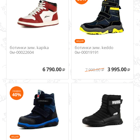
AКЦИЯ
ботинки зим. kapika
ботинки зим. keddo
0м-00022604
0м-00019191
6 790.00
3 995.00
7 990.00
Р
Р
Р
СКИДКА
40%
AКЦИЯ