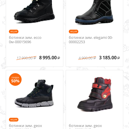
AКЦИЯ
AКЦИЯ
ботинки зим. ecco
ботинки зим. elegami 00-
0м-00015696
00002253
8 995.00
3 185.00
17 990.00
4 900.00
Р
Р
Р
Р
СКИДКА
50%
AКЦИЯ
ботинки зим. geox
ботинки зим. geox