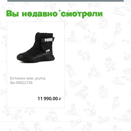
Вы недавно смотрели
ботинки зим. puma
0м-00022726
11 990.00
Р