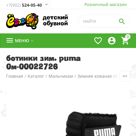
Розничный магазин

+7(902)
524-05-40

0




МЕНЮ

ботинки зим. puma
0м-00022726
Главная
/
Каталог
/
Мальчикам
/
Зимняя кожаная обувь
/
2.