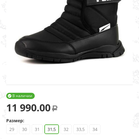
В наличии

11 990.00
Р
Размер:
29
30
31
31,5
32
33,5
34