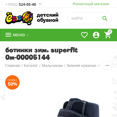
Розничный магазин

+7(902)
524-05-40

0




МЕНЮ

ботинки зим. superfit
0м-00005144
СКИДКА
Главная
/
Каталог
/
Мальчикам
/
Зимняя кожаная обувь
/
2.
50%