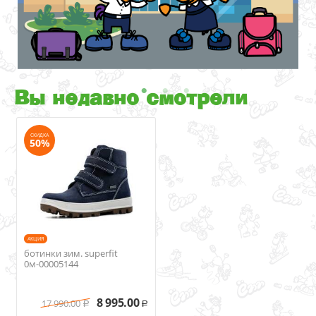
Вы недавно смотрели
СКИДКА
50%
AКЦИЯ
ботинки зим. superfit
0м-00005144
8 995.00
17 990.00
Р
Р