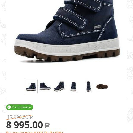
В наличии

17 990.00
Р
8 995.00
Р
Вы экономите:
8 995.00
(
50
%)
Р