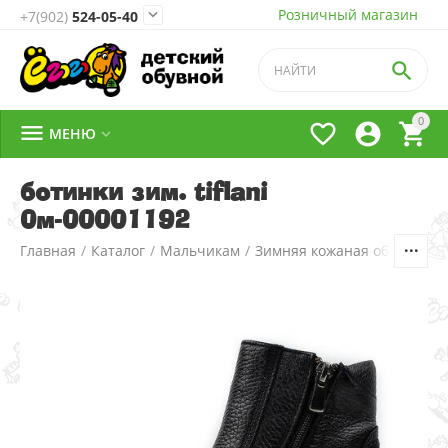
Розничный магазин

+7(902)
524-05-40

0




МЕНЮ

ботинки зим. tiflani
0м-00001192
Главная
/
Каталог
/
Мальчикам
/
Зимняя кожаная обувь
/
2.