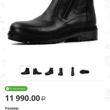
В наличии

11 990.00
Р
Размер: