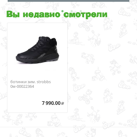
Вы недавно смотрели
ботинки зим. strobbs
0м-00022364
7 990.00
Р