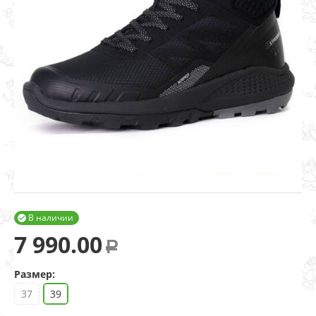
В наличии

7 990.00
Р
Размер:
37
39