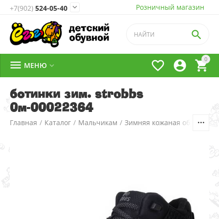
Розничный магазин

+7(902)
524-05-40

0




МЕНЮ

ботинки зим. strobbs
0м-00022364
Главная
/
Каталог
/
Мальчикам
/
Зимняя кожаная обувь
/
2.