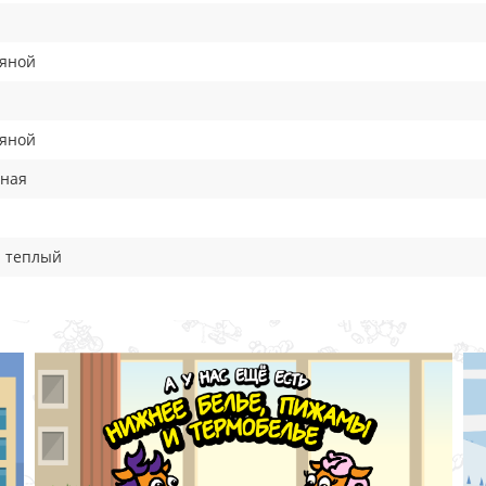
тяной
тяной
вная
н теплый