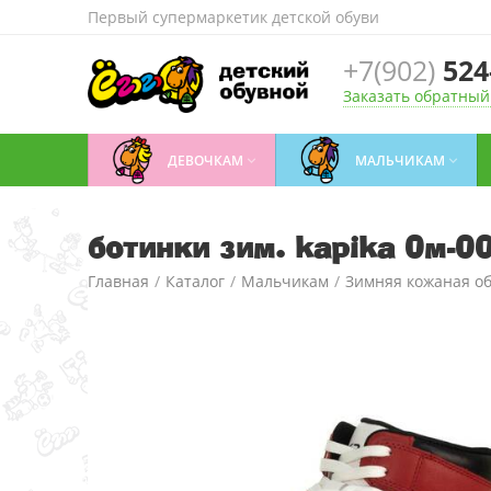
Первый супермаркетик детской обуви
+7(902)
524
Заказать обратный
ДЕВОЧКАМ
МАЛЬЧИКАМ


ботинки зим. kapika 0м-
Главная
/
Каталог
/
Мальчикам
/
Зимняя кожаная о