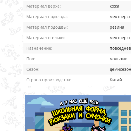
Материал верха:
кожа
Материал подклада:
мех шерс
Материал подошвы:
резина
Материал стельки:
мех шерс
Назначение:
повседне
Пол:
мальчик
Сезон:
демисезо
Страна производства:
Китай