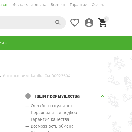
азин
Доставка и оплата
Возврат
Гарантии
Оферта
0




ИЯ

/
ботинки зим. kapika 0м-00022604
Наши преимущества
— Онлайн консультант
— Персональный подбор
— Гарантия качества
— Возможность обмена