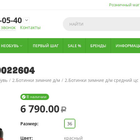
Розничный маг
-05-40

 звонок
Контакты
НЕОБУВЬ
ПЕРВЫЙ ШАГ
SALE %
БРЕНДЫ
ИНФОРМАЦ

00022604
бувь
/
2.Ботинки зимние д/м
/
2.Ботинки зимние д/м средний цс
В наличии

6 790.00
Р
Размер:
36
Цвет:
красный